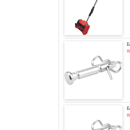
Б
п
Б
п