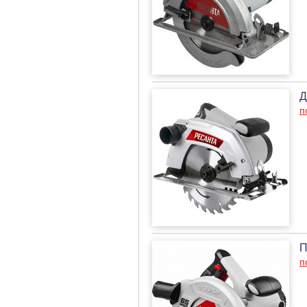
Д
п
П
п