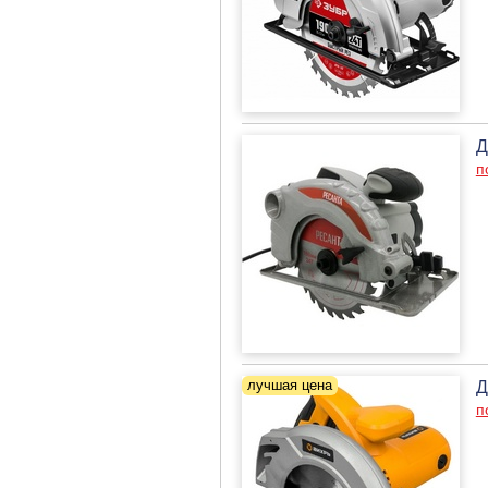
Д
п
Д
п