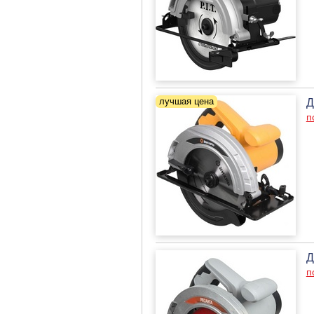
Д
п
Д
п