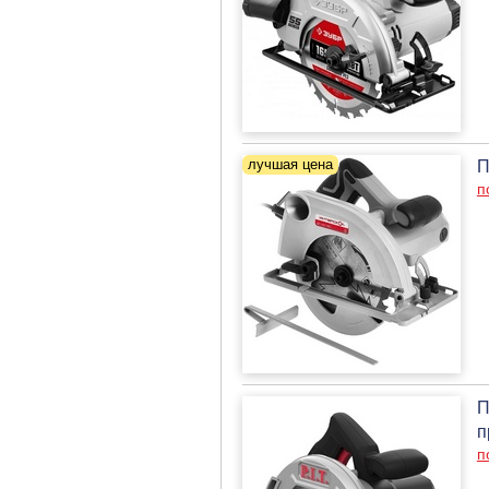
П
п
П
п
п