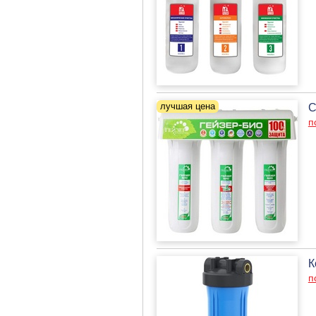
С
п
К
п