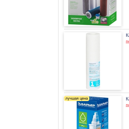
К
п
К
п