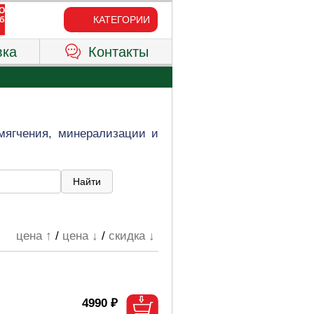
КАТЕГОРИИ
вка
Контакты
мягчения, минерализации и
цена ↑
/
цена ↓
/
скидка ↓
4990 ₽