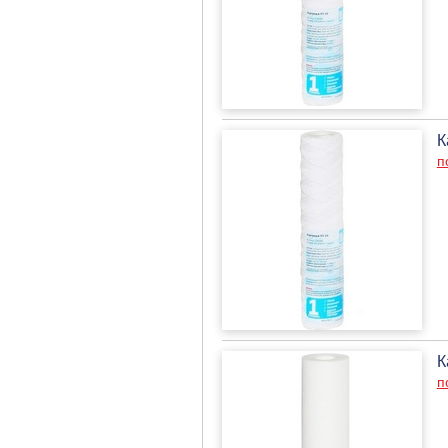
К
п
К
п