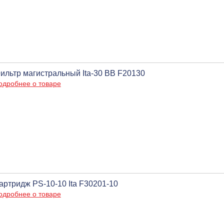
ильтр магистральный Ita-30 BB F20130
одробнее о товаре
артридж PS-10-10 Ita F30201-10
одробнее о товаре