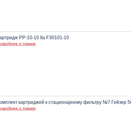
артридж PP-10-10 Ita F30101-10
одробнее о товаре
омплект картриджей к стационарному фильтру №7 Гейзер 5
одробнее о товаре