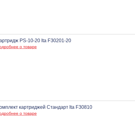
артридж PS-10-20 Ita F30201-20
одробнее о товаре
омплект картриджей Стандарт Ita F30810
одробнее о товаре