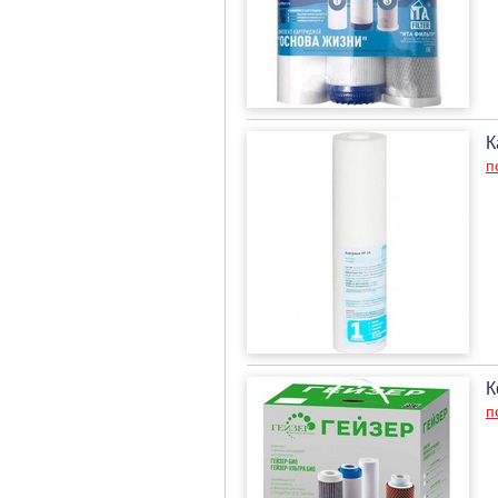
К
п
К
п