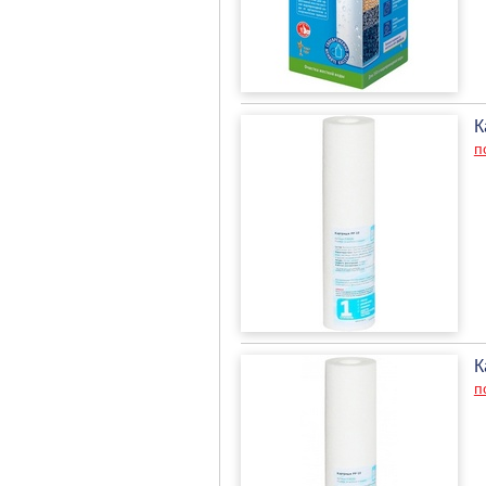
К
п
К
п