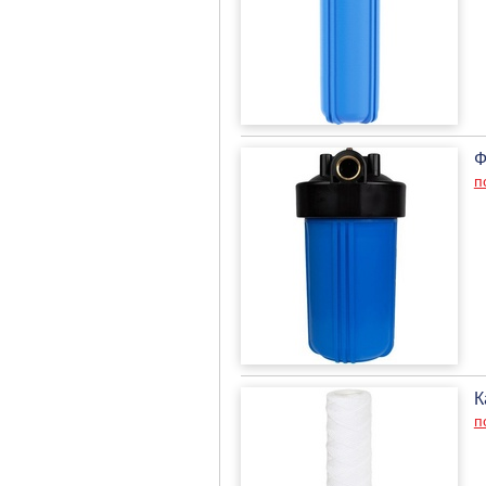
Ф
п
К
п