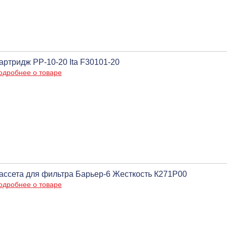
артридж PP-10-20 Ita F30101-20
одробнее о товаре
ассета для фильтра Барьер-6 Жесткость К271Р00
одробнее о товаре