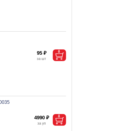
95 ₽
0035
4990 ₽