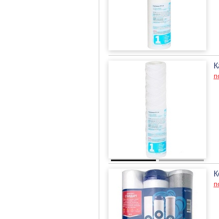
К
п
К
п