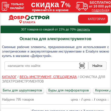
КАТЕГОРИИ
ЕЛАБУГА
307 товаров со скидкой от 15% до 70%
смотреть
Оснастка для электроинструментов
Сменные рабочие элементы, предназначенные для использования с
электрическими и аккумуляторными инструментами в Елабуге можно
купить в магазине «Добрострой».
КАТАЛОГ
/
ВЕСЬ ИНСТРУМЕНТ, СПЕЦОДЕЖДА
/
ОСНАСТКА ДЛЯ
ЭЛЕКТРОИНСТРУМЕНТОВ
Биты для шуруповертов
Буры для перфораторов
Коронки 
Найдено 795 товаров
цена ↑
/
цена ↓
/
скидка ↓
Сверло по керамике и стеклу с 2 режущими