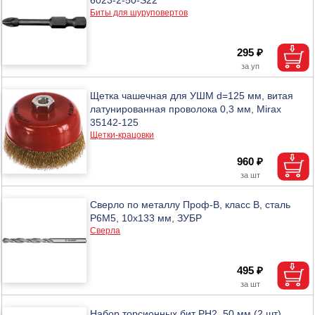
Биты для шуруповертов
295 ₽
Щетка чашечная для УШМ d=125 мм, витая
латунированная проволока 0,3 мм, Mirax
35142-125
Щетки-крацовки
960 ₽
Сверло по металлу Проф-В, класс В, сталь
P6М5, 10х133 мм, ЗУБР
Сверла
495 ₽
Набор торсионных бит PH2, 50 мм (2 шт),