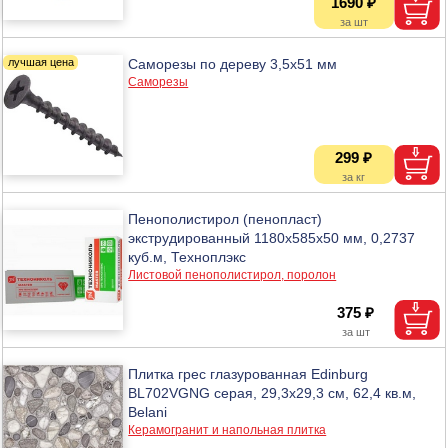
1690 ₽
Саморезы по дереву 3,5х51 мм
Саморезы
299 ₽
Пенополистирол (пенопласт)
экструдированный 1180х585х50 мм, 0,2737
куб.м, Техноплэкс
Листовой пенополистирол, поролон
375 ₽
Плитка грес глазурованная Edinburg
BL702VGNG серая, 29,3х29,3 см, 62,4 кв.м,
Belani
Керамогранит и напольная плитка