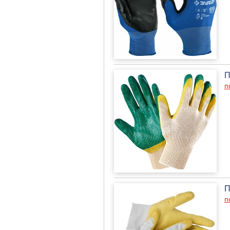
П
п
П
п