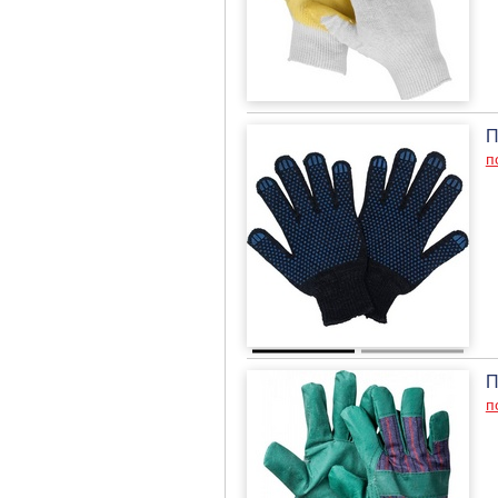
П
п
П
п