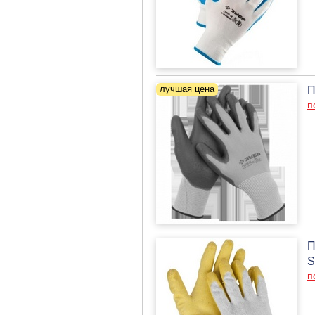
П
п
П
S
п