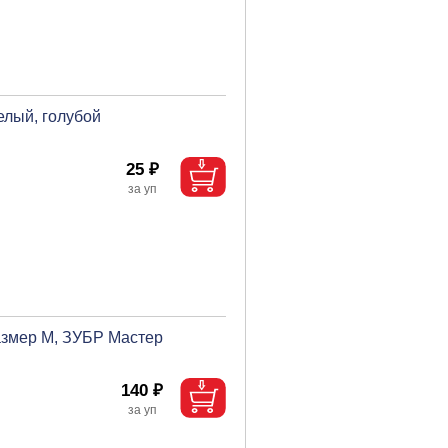
елый, голубой
25 ₽
азмер M, ЗУБР Мастер
140 ₽