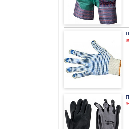
П
п
П
п