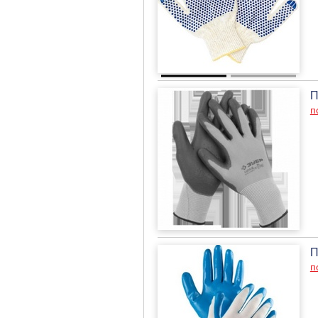
П
п
П
п