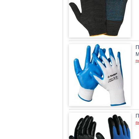
П
М
п
П
п