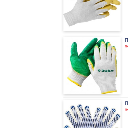
П
п
П
п