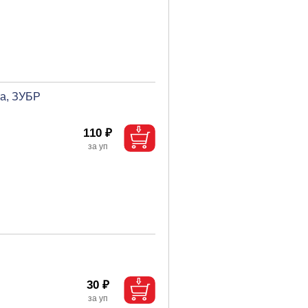
та, ЗУБР
110 ₽
30 ₽