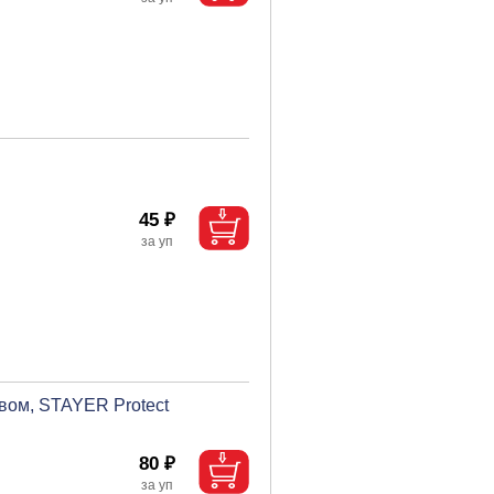
45 ₽
вом, STAYER Protect
80 ₽