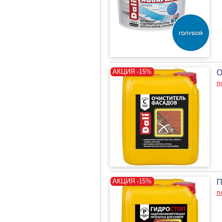
О
п
П
п