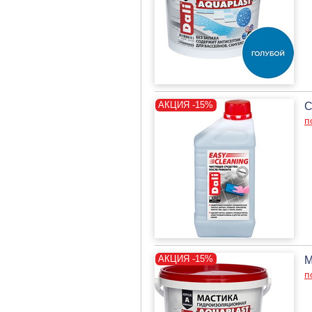
С
п
М
п