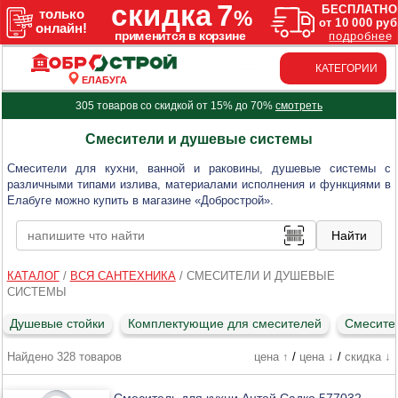
КАТЕГОРИИ
ЕЛАБУГА
305 товаров со скидкой от 15% до 70%
смотреть
Смесители и душевые системы
Смесители для кухни, ванной и раковины, душевые системы с
различными типами излива, материалами исполнения и функциями в
Елабуге можно купить в магазине «Добрострой».
КАТАЛОГ
/
ВСЯ САНТЕХНИКА
/
СМЕСИТЕЛИ И ДУШЕВЫЕ
СИСТЕМЫ
Душевые стойки
Комплектующие для смесителей
Смесите
Найдено 328 товаров
цена ↑
/
цена ↓
/
скидка ↓
Смеситель для кухни Антей Садко 577032