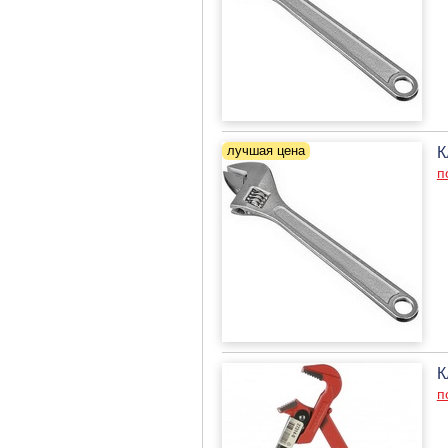
К
п
К
п