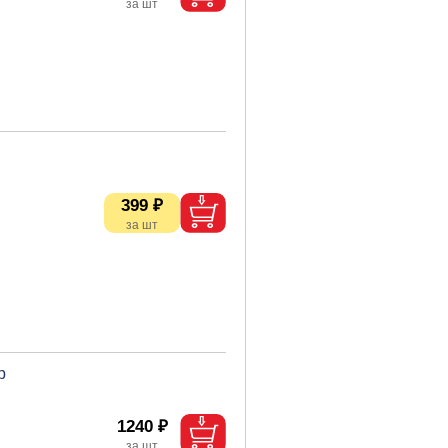
399 ₽
р
1240 ₽