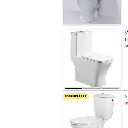
У
L
п
У
п