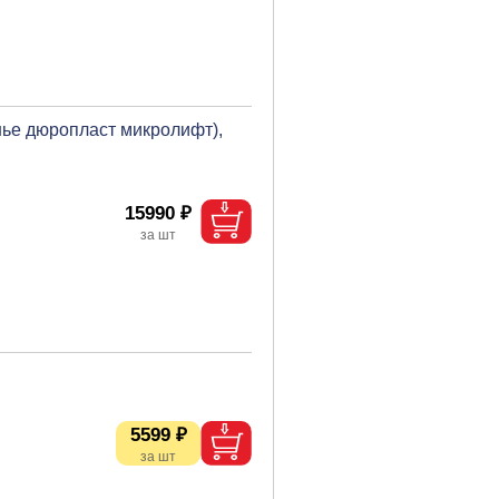
нье дюропласт микролифт),
15990 ₽
5599 ₽