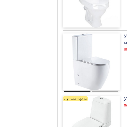
У
м
п
У
п