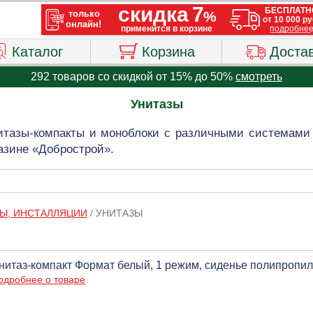
Каталог
Корзина
Доста
292 товаров со скидкой от 15% до 50%
смотреть
Унитазы
итазы-компакты и моноблоки с различными системами
азине «Добрострой».
ЗЫ, ИНСТАЛЛЯЦИИ
/
УНИТАЗЫ
нитаз-компакт Формат белый, 1 режим, сиденье полипропиле
одробнее о товаре