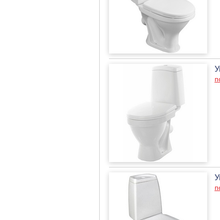
У
п
У
п