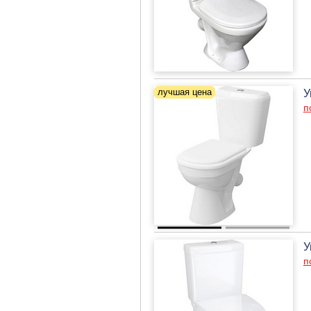
У
п
У
п