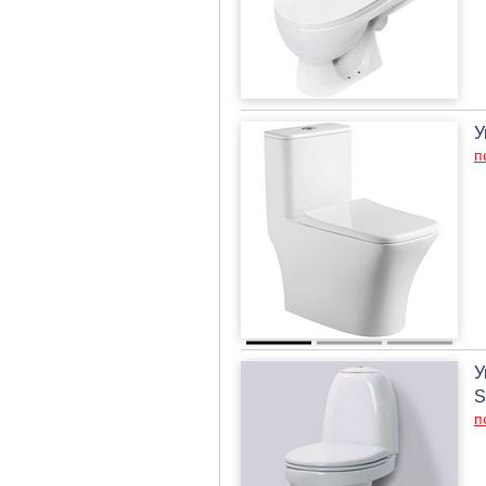
У
п
У
S
п