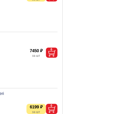
7450 ₽
eri
6199 ₽