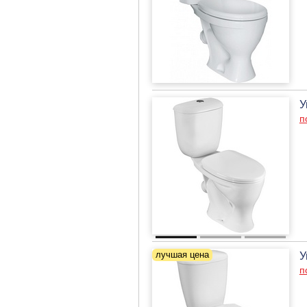
У
п
У
п