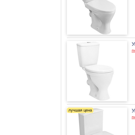
У
п
У
п