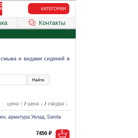
КАТЕГОРИИ
вка
Контакты
 смыва и видами сидений в
цена ↑
/
цена ↓
/
скидка ↓
н, арматура Уклад, Sanita
7450 ₽