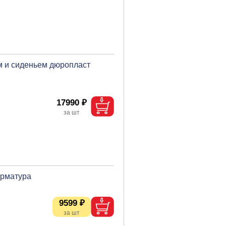
м и сиденьем дюропласт
17990 ₽
арматура
9599 ₽