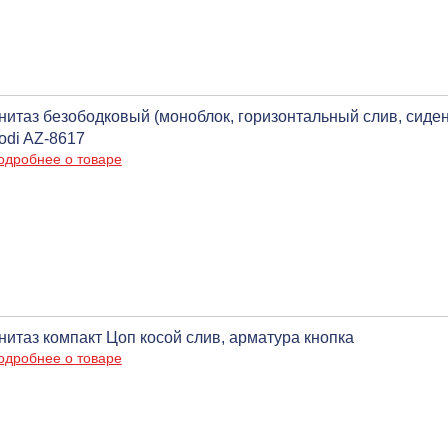
нитаз безободковый (моноблок, горизонтальный слив, сиде
odi AZ-8617
одробнее о товаре
нитаз компакт Цоп косой слив, арматура кнопка
одробнее о товаре