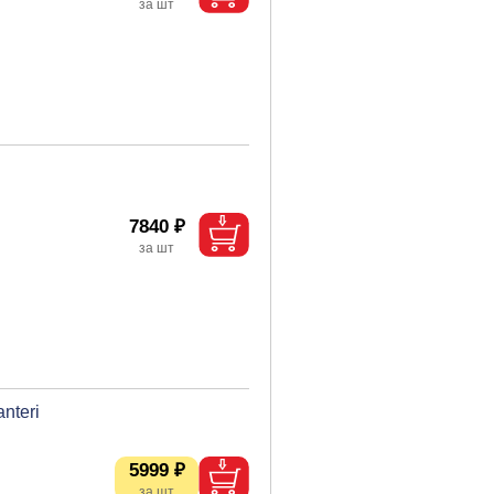
7840 ₽
nteri
5999 ₽