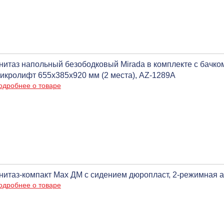
нитаз напольный безободковый Mirada в комплекте с бачко
икролифт 655х385х920 мм (2 места), AZ-1289A
одробнее о товаре
нитаз-компакт Max ДМ с сидением дюропласт, 2-режимная 
одробнее о товаре