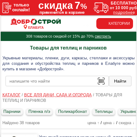
КАТЕГОРИИ
ЕЛАБУГА
308 товаров со скидкой от 15% до 70%
смотреть
Товары для теплиц и парников
Укрывные материалы, пленки, дуги, каркасы, стеллажи и аксессуары
для создания и обустройства теплиц и парников в Елабуге можно
купить в магазине «Добрострой».
КАТАЛОГ
/
ВСЕ ДЛЯ ДАЧИ, САДА И ОГОРОДА
/
ТОВАРЫ ДЛЯ
ТЕПЛИЦ И ПАРНИКОВ
Парники
Пленка п/э
Поликарбонат
Теплицы
Укрывн
Найдено 38 товаров
цена ↑
/
цена ↓
/
скидка ↓
Укрывной материал мульча черный, плотность