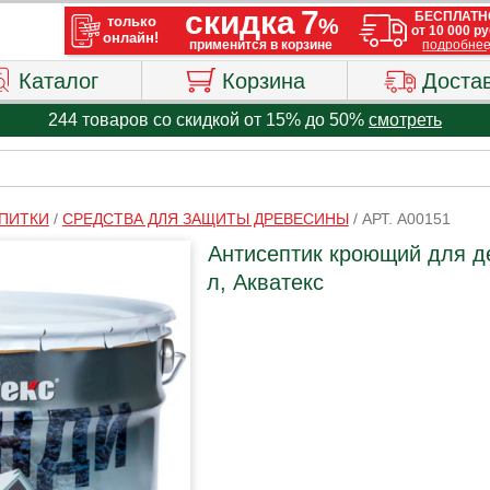
Каталог
Корзина
Доста
244 товаров со скидкой от 15% до 50%
смотреть
ПИТКИ
/
СРЕДСТВА ДЛЯ ЗАЩИТЫ ДРЕВЕСИНЫ
/
АРТ. A00151
Антисептик кроющий для д
л, Акватекс