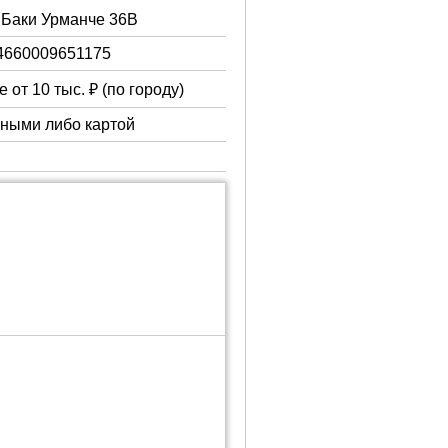
. Баки Урманче 36В
4660009651175
 от 10 тыс. ₽ (по городу)
чными либо картой