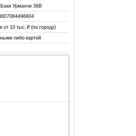
. Баки Урманче 36В
4607084496604
 от 10 тыс. ₽ (по городу)
чными либо картой