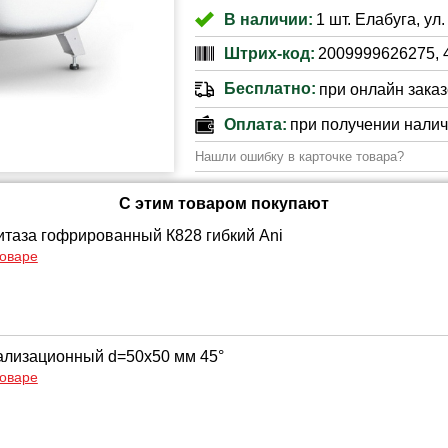
В наличии:
1 шт. Елабуга, ул
Штрих-код:
2009999626275, 
Бесплатно:
при онлайн заказе
Оплата:
при получении нали
Нашли ошибку в карточке товара?
С этим товаром покупают
итаза гофрированный К828 гибкий Ani
товаре
ализационный d=50х50 мм 45°
товаре