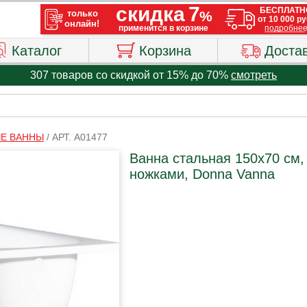
Каталог
Корзина
Доста
307 товаров со скидкой от 15% до 70%
смотреть
Е ВАННЫ
/
АРТ. A01477
Ванна стальная 150х70 см,
ножками, Donna Vanna