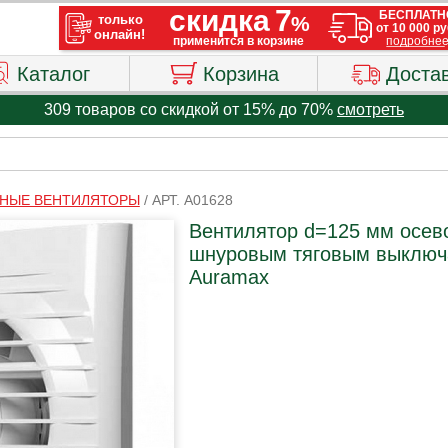
Каталог
Корзина
Доста
309 товаров со скидкой от 15% до 70%
смотреть
НЫЕ ВЕНТИЛЯТОРЫ
/
АРТ. A01628
Вентилятор d=125 мм осев
шнуровым тяговым выключа
Auramax