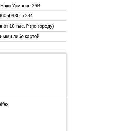
. Баки Урманче 36В
4605098017334
 от 10 тыс. ₽ (по городу)
чными либо картой
lfex