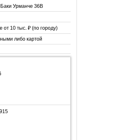
. Баки Урманче 36В
 от 10 тыс. ₽ (по городу)
чными либо картой
6
1915