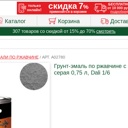
Каталог
Корзина
Доста
307 товаров со скидкой от 15% до 70%
смотреть
МАЛИ ПО РЖАВЧИНЕ
/
АРТ. A02780
Грунт-эмаль по ржавчине 
серая 0,75 л, Dali 1/6