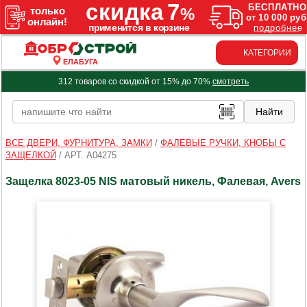
КАТЕГОРИИ
ЕЛАБУГА
312 товаров со скидкой от 15% до 70%
смотреть
ВСЕ ДВЕРИ, ФУРНИТУРА, ЗАМКИ
/
ФАЛЕВЫЕ РУЧКИ, КНОБЫ С
ЗАЩЕЛКОЙ
/
АРТ. A04275
Защелка 8023-05 NIS матовый никель, Фалевая, Avers