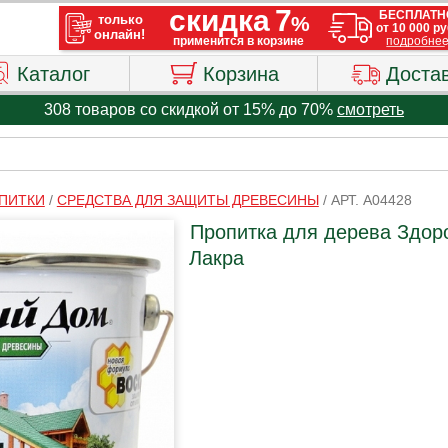
Каталог
Корзина
Доста
308 товаров со скидкой от 15% до 70%
смотреть
ПИТКИ
/
СРЕДСТВА ДЛЯ ЗАЩИТЫ ДРЕВЕСИНЫ
/
АРТ. A04428
Пропитка для дерева Здор
Лакра