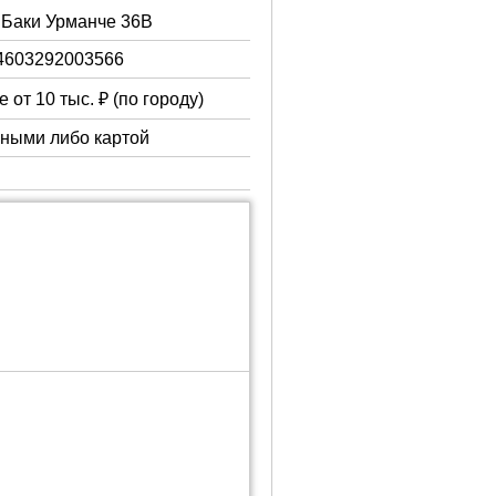
. Баки Урманче 36В
4603292003566
 от 10 тыс. ₽ (по городу)
чными либо картой