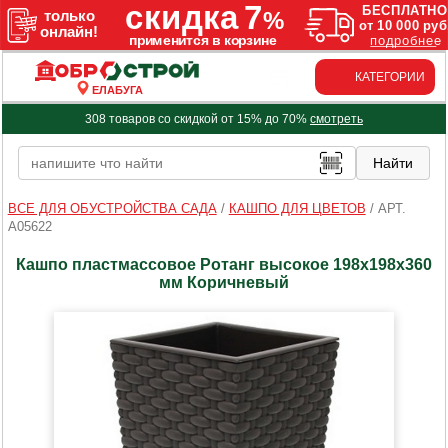
КАТЕГОРИИ
ЕЛАБУГА
308 товаров со скидкой от 15% до 70%
смотреть
ВСЕ ДЛЯ ОБУСТРОЙСТВА САДА
/
КАШПО ДЛЯ ЦВЕТОВ
/
АРТ.
A05622
Кашпо пластмассовое Ротанг высокое 198х198х360
мм Коричневый