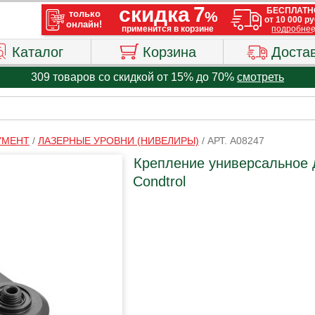
Каталог
Корзина
Доста
309 товаров со скидкой от 15% до 70%
смотреть
УМЕНТ
/
ЛАЗЕРНЫЕ УРОВНИ (НИВЕЛИРЫ)
/
АРТ. A08247
Крепление универсальное 
Condtrol