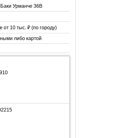
. Баки Урманче 36В
 от 10 тыс. ₽ (по городу)
чными либо картой
1910
02215