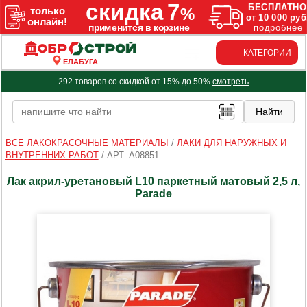
КАТЕГОРИИ
ЕЛАБУГА
292 товаров со скидкой от 15% до 50%
смотреть
ВСЕ ЛАКОКРАСОЧНЫЕ МАТЕРИАЛЫ
/
ЛАКИ ДЛЯ НАРУЖНЫХ И
ВНУТРЕННИХ РАБОТ
/
АРТ. A08851
Лак акрил-уретановый L10 паркетный матовый 2,5 л,
Parade