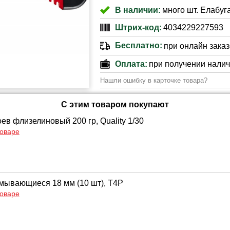
В наличии:
много шт. Елабуг
Штрих-код:
4034229227593
Бесплатно:
при онлайн заказе
Оплата:
при получении нали
Нашли ошибку в карточке товара?
С этим товаром покупают
ев флизелиновый 200 гр, Quality 1/30
товаре
мывающиеся 18 мм (10 шт), Т4Р
товаре