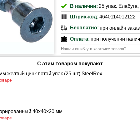
В наличии:
25 упак. Елабуга,
Штрих-код:
4640114012122
Бесплатно:
при онлайн заказе
Оплата:
при получении нали
Нашли ошибку в карточке товара?
С этим товаром покупают
мм желтый цинк потай упак (25 шт) SteelRex
товаре
форированный 40х40х20 мм
товаре