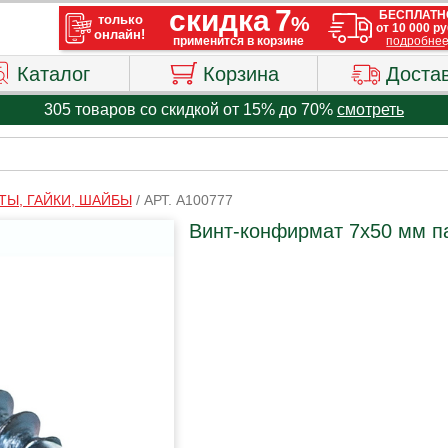
Каталог
Корзина
Доста
305 товаров со скидкой от 15% до 70%
смотреть
ТЫ, ГАЙКИ, ШАЙБЫ
/
АРТ. A100777
Винт-конфирмат 7х50 мм пак