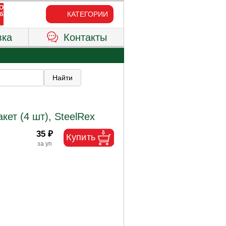
КАТЕГОРИИ
вка
Контакты
ет (4 шт), SteelRex
35 ₽