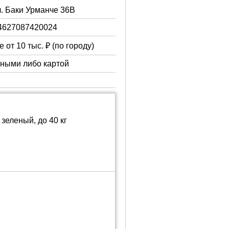
л. Баки Урманче 36В
4627087420024
 от 10 тыс. ₽ (по городу)
чными либо картой
зеленый, до 40 кг