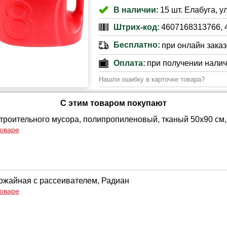
В наличии:
15 шт. Елабуга, у
Штрих-код:
4607168313766, 
Бесплатно:
при онлайн заказе
Оплата:
при получении нали
Нашли ошибку в карточке товара?
С этим товаром покупают
троительного мусора, полипропиленовый, тканый 50х90 см, 
товаре
рожайная с рассеивателем, Радиан
товаре