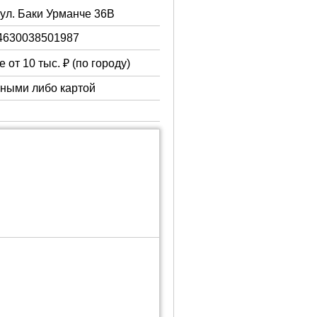
 ул. Баки Урманче 36В
4630038501987
 от 10 тыс. ₽ (по городу)
чными либо картой