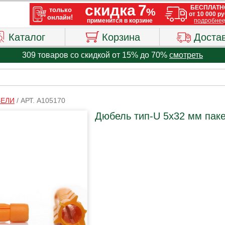
Каталог
Корзина
Доста
309 товаров со скидкой от 15% до 70%
смотреть
ЕЛИ
/
АРТ. A105170
Дюбель тип-U 5х32 мм пакет