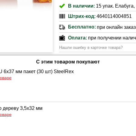
В наличии:
15 упак. Елабуга,
Штрих-код:
4640114004851
Бесплатно:
при онлайн заказе
Оплата:
при получении нали
Нашли ошибку в карточке товара?
С этим товаром покупают
 6х37 мм пакет (30 шт) SteelRex
товаре
 дереву 3,5х32 мм
товаре