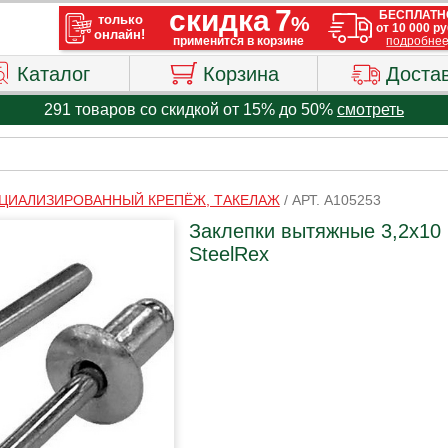
Каталог
Корзина
Доста
291 товаров со скидкой от 15% до 50%
смотреть
ЦИАЛИЗИРОВАННЫЙ КРЕПЁЖ, ТАКЕЛАЖ
/
АРТ. A105253
Заклепки вытяжные 3,2х10 м
SteelRex