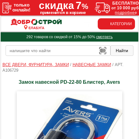
КАТЕГОРИИ
ЕЛАБУГА
292 товаров со скидкой от 15% до 50%
смотреть
ВСЕ ДВЕРИ, ФУРНИТУРА, ЗАМКИ
/
НАВЕСНЫЕ ЗАМКИ
/
АРТ.
A106729
Замок навесной PD-22-80 Блистер, Avers