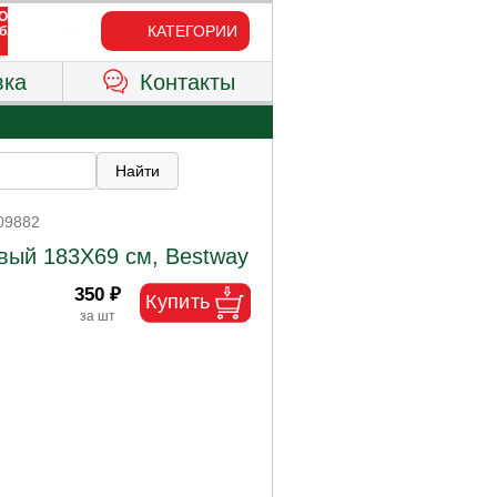
КАТЕГОРИИ
вка
Контакты
09882
вый 183Х69 см, Bestway
350 ₽