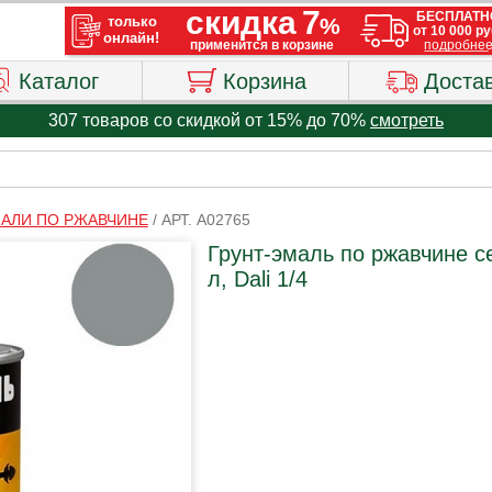
Каталог
Корзина
Доста
307 товаров со скидкой от 15% до 70%
смотреть
МАЛИ ПО РЖАВЧИНЕ
/
АРТ. A02765
Грунт-эмаль по ржавчине 
л, Dali 1/4